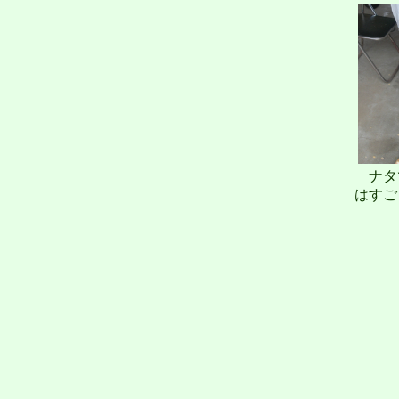
ナタ
はすご