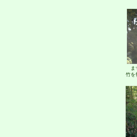
まず
竹を