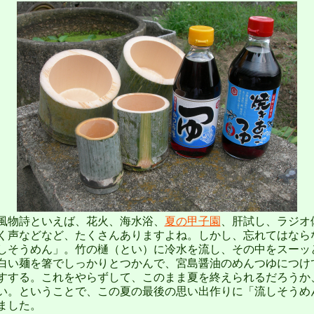
物詩といえば、花火、海水浴、
夏の甲子園
、肝試し、ラジオ
く声などなど、たくさんありますよね。しかし、忘れてはなら
しそうめん」。竹の樋（とい）に冷水を流し、その中をスーッ
白い麺を箸でしっかりとつかんで、宮島醤油のめんつゆにつけ
すする。これをやらずして、このまま夏を終えられるだろうか
い。ということで、この夏の最後の思い出作りに「流しそうめ
ました。