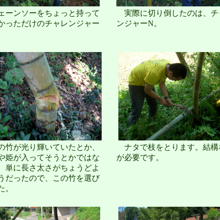
ーンソーをちょっと持って
実際に切り倒したのは、チ
かっただけのチャレンジャー
ンジャーN。
竹が光り輝いていたとか、
ナタで枝をとります。結構
や姫が入ってそうとかではな
が必要です。
、単に長さ太さがちょうどよ
うだったので、この竹を選び
た。