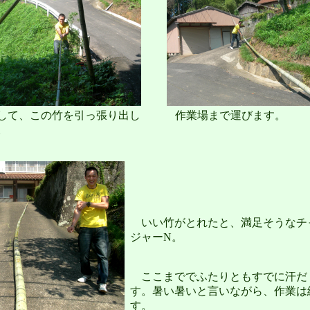
て、この竹を引っ張り出し
作業場まで運びます。
。
いい竹がとれたと、満足そうなチ
ジャーN。
ここまででふたりともすでに汗だ
す。暑い暑いと言いながら、作業は
す。