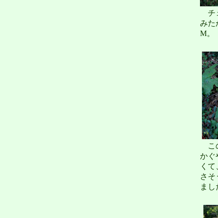
チェ
みた
M。
この
かぐ
くて
さそ
まし