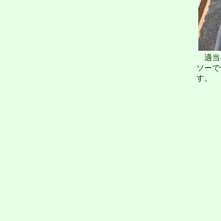
適当
ソーで
す。