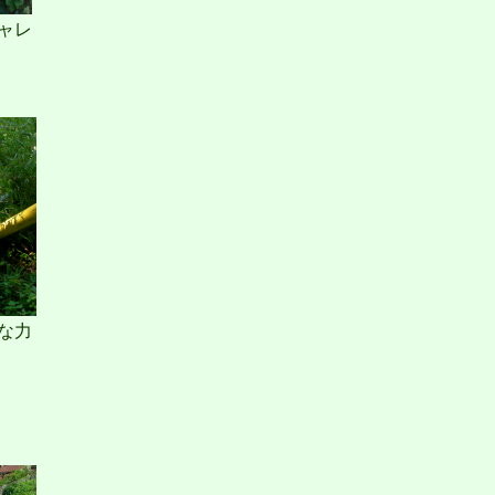
ャレ
な力