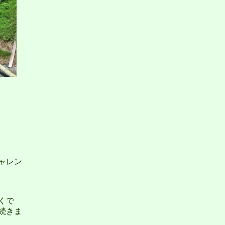
ャレン
くで
続きま