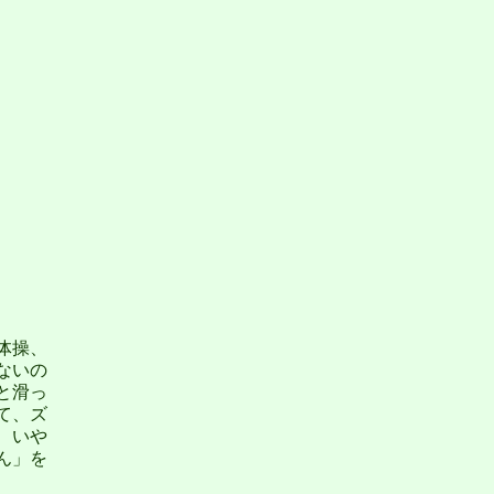
体操、
ないの
と滑っ
て、ズ
、いや
ん」を