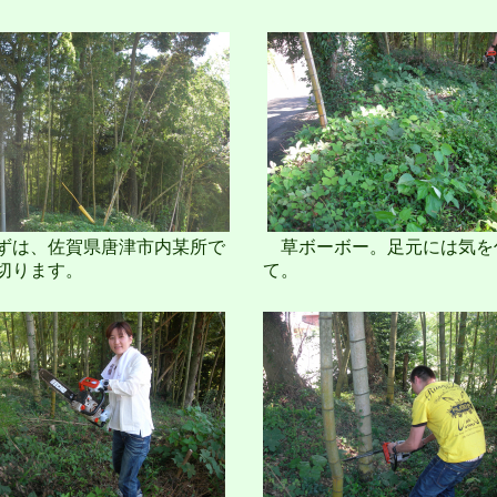
は、佐賀県唐津市内某所で
草ボーボー。足元には気を
切ります。
て。