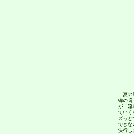
夏の風
蝉の鳴
が「流
ていく
ズっと
できな
決行し