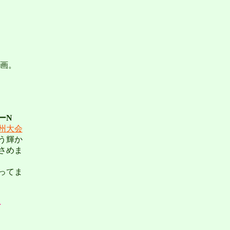
画。
ーN
州大会
う輝か
さめま
ってま