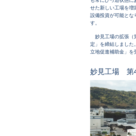
も常にひっ迫状態に
せた新しい工場を増
設備投資が可能とな
す。
妙見工場の拡張（第
定」を締結しました
立地促進補助金」を
妙見工場 第