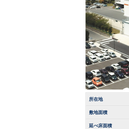
所在地
敷地面積
延べ床面積