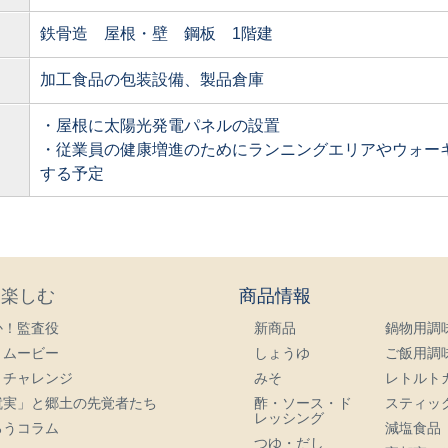
鉄骨造 屋根・壁 鋼板 1階建
加工食品の包装設備、製品倉庫
・屋根に太陽光発電パネルの設置
・従業員の健康増進のためにランニングエリアやウォー
する予定
・楽しむ
商品情報
か！監査役
新商品
鍋物用調
トムービー
しょうゆ
ご飯用調
・チャレンジ
みそ
レトルト
就実」と郷土の先覚者たち
酢・ソース・ド
スティッ
レッシング
ろうコラム
減塩食品
つゆ・だし