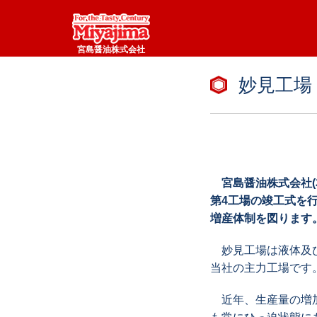
宮島醤油株式会社
妙見工場
宮島醤油株式会社(本
第4工場の竣工式を
増産体制を図ります
妙見工場は液体及び
当社の主力工場です
近年、生産量の増加