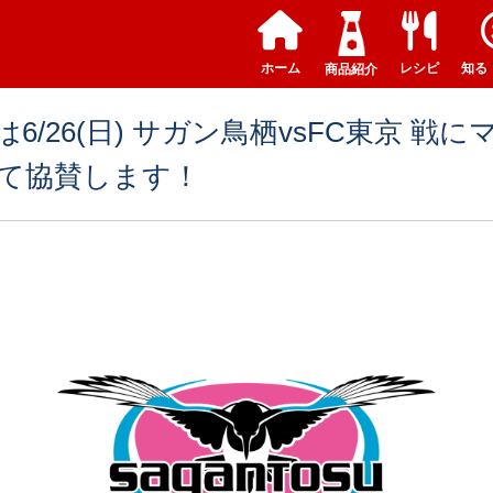
ホーム
レシピ
知る
商品紹介
6/26(日) サガン鳥栖vsFC東京 戦
て協賛します！