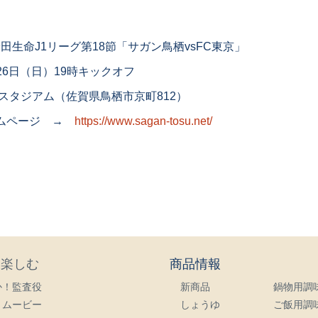
安田生命J1リーグ第18節「サガン鳥栖vsFC東京」
月26日（日）19時キックオフ
スタジアム（佐賀県鳥栖市京町812）
ームページ →
https://www.sagan-tosu.net/
・楽しむ
商品情報
か！監査役
新商品
鍋物用調
トムービー
しょうゆ
ご飯用調