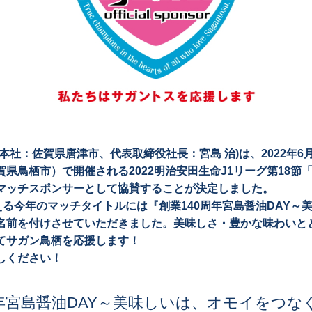
社：佐賀県唐津市、代表取締役社長：宮島 治)は、2022年6
県鳥栖市）で開催される2022明治安田生命J1リーグ第18節「
マッチスポンサーとして協賛することが決定しました。
える今年のマッチタイトルには『創業140周年宮島醤油DAY～
名前を付けさせていただきました。美味しさ・豊かな味わいと
てサガン鳥栖を応援します！
しください！
年宮島醤油DAY～美味しいは、オモイをつな