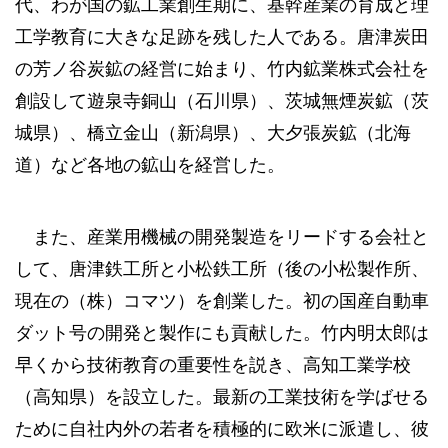
代、わが国の鉱工業創生期に、基幹産業の育成と理
工学教育に大きな足跡を残した人である。唐津炭田
の芳ノ谷炭鉱の経営に始まり、竹内鉱業株式会社を
創設して遊泉寺銅山（石川県）、茨城無煙炭鉱（茨
城県）、橋立金山（新潟県）、大夕張炭鉱（北海
道）など各地の鉱山を経営した。
また、産業用機械の開発製造をリードする会社と
して、唐津鉄工所と小松鉄工所（後の小松製作所、
現在の（株）コマツ）を創業した。初の国産自動車
ダット号の開発と製作にも貢献した。竹内明太郎は
早くから技術教育の重要性を説き、高知工業学校
（高知県）を設立した。最新の工業技術を学ばせる
ために自社内外の若者を積極的に欧米に派遣し、彼