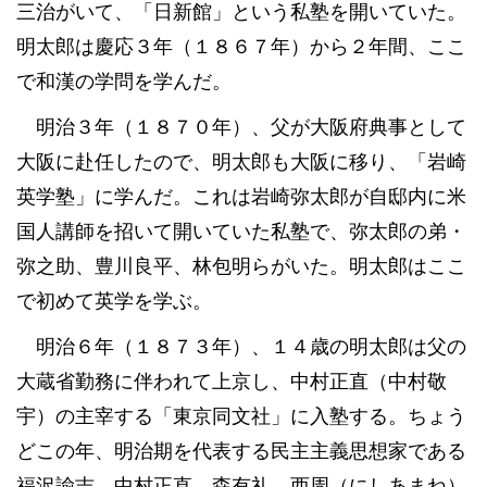
三治がいて、「日新館」という私塾を開いていた。
明太郎は慶応３年（１８６７年）から２年間、ここ
で和漢の学問を学んだ。
明治３年（１８７０年）、父が大阪府典事として
大阪に赴任したので、明太郎も大阪に移り、「岩崎
英学塾」に学んだ。これは岩崎弥太郎が自邸内に米
国人講師を招いて開いていた私塾で、弥太郎の弟・
弥之助、豊川良平、林包明らがいた。明太郎はここ
で初めて英学を学ぶ。
明治６年（１８７３年）、１４歳の明太郎は父の
大蔵省勤務に伴われて上京し、中村正直（中村敬
宇）の主宰する「東京同文社」に入塾する。ちょう
どこの年、明治期を代表する民主主義思想家である
福沢諭吉、中村正直、森有礼、西周（にしあまね）