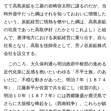
てて高島炭鉱を三菱の岩崎弥太郎に譲るのだが、当
時外遊中だった綱はそれを知っておおいに憤慨した
という。炭鉱経営に情熱を燃やした綱は、高島炭鉱
の坑長であった高取伊好（たかとりこれよし）と組
んで、唐津地方における炭鉱経営に乗り出す。自ら
社長となり、高取を技師長として、芳ノ谷炭鉱株式
会社を設立する。
このころ、大久保利通ら明治政府中枢部の進める
近代化策に反感を抱いたいわゆる「不平士族」のあ
いだに、不穏な動きがあった。明治７年（１８７４
年）、江藤新平が佐賀で兵を起こし（佐賀の乱）、
明治１０年（１８７７年）には西郷隆盛が鹿児島で
さらに大規模な蜂起をし（西南戦争）、これらが鎮