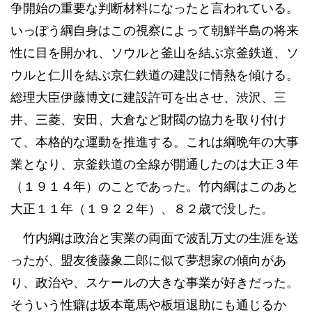
争開始の重要な判断材料になったと言われている。
いっぽう綱自身はこの視察によって朝鮮半島の将来
性に目を開かれ、ソウルと釜山を結ぶ京釜鉄道、ソ
ウルと仁川を結ぶ京仁鉄道の建設に情熱を傾ける。
総理大臣伊藤博文に建設許可を出させ、渋沢、三
井、三菱、安田、大倉など財閥の協力を取り付け
て、本格的な運動を推進する。これは綱晩年の大事
業となり、京釜鉄道の全線が開通したのは大正３年
（１９１４年）のことであった。竹内綱はこのあと
大正１１年（１９２２年）、８２歳で没した。
竹内綱は政治と実業の両面で波乱万丈の生涯を送
ったが、盟友後藤象二郎に似て夢想家の傾向があ
り、政治や、スケールの大きな事業が好きだった。
そういう性癖は坂本竜馬や板垣退助にも通じるか