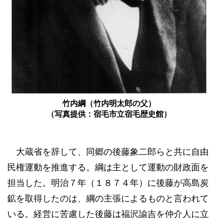
竹内綱（竹内明太郎の父）
（写真提供：宿毛市立宿毛歴史館）
大蔵省を辞して、同郷の後藤象二郎らと共に自由
民権運動を推進する。綱は主として運動の財政面を
担当した。明治７年（１８７４年）に後藤が高島炭
鉱を取得したのは、綱の主張によるものと言われて
いる。経営に苦慮した後藤は福沢諭吉を仲介人に立