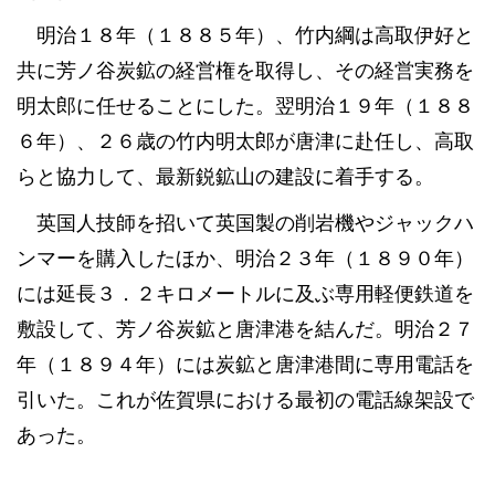
明治１８年（１８８５年）、竹内綱は高取伊好と
共に芳ノ谷炭鉱の経営権を取得し、その経営実務を
明太郎に任せることにした。翌明治１９年（１８８
６年）、２６歳の竹内明太郎が唐津に赴任し、高取
らと協力して、最新鋭鉱山の建設に着手する。
英国人技師を招いて英国製の削岩機やジャックハ
ンマーを購入したほか、明治２３年（１８９０年）
には延長３．２キロメートルに及ぶ専用軽便鉄道を
敷設して、芳ノ谷炭鉱と唐津港を結んだ。明治２７
年（１８９４年）には炭鉱と唐津港間に専用電話を
引いた。これが佐賀県における最初の電話線架設で
あった。