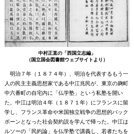
中村正直の「西国立志編」
（国立国会図書館ウェブサイトより）
明治７年（１８７４年）、明治を代表するもう一
人の民主主義思想家である中江兆民が、東京の麹町
中六番町の自宅内に「仏学塾」という私塾を開い
た。中江は明治４年（１８７１年）にフランスに留
学し、フランス革命や米国独立戦争の思想的バック
ボーンとなった社会契約説を学んで帰った。中江は
ルソーの「民約論」を仏学塾で講義し、若者たちを