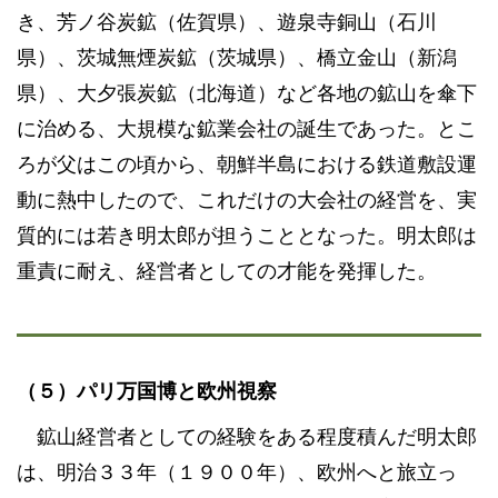
き、芳ノ谷炭鉱（佐賀県）、遊泉寺銅山（石川
県）、茨城無煙炭鉱（茨城県）、橋立金山（新潟
県）、大夕張炭鉱（北海道）など各地の鉱山を傘下
に治める、大規模な鉱業会社の誕生であった。とこ
ろが父はこの頃から、朝鮮半島における鉄道敷設運
動に熱中したので、これだけの大会社の経営を、実
質的には若き明太郎が担うこととなった。明太郎は
重責に耐え、経営者としての才能を発揮した。
（５）パリ万国博と欧州視察
鉱山経営者としての経験をある程度積んだ明太郎
は、明治３３年（１９００年）、欧州へと旅立っ