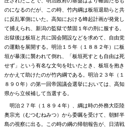
圧されたことで、明治政府の基盤はより確固たるも
のになるのだが、この時、竹内綱は板垣退助らと共
に反乱軍側にいた。高知における蜂起計画が発覚し
て捕えられ、新潟の監獄で禁固１年の刑に服する。
出獄後は板垣と共に国会開設などを求めて、自由党
の運動を展開する。明治１５年（１８８２年）に板
垣が暴漢に襲われて倒れ、「板垣死すとも自由は死
せず」という有名な文句を吐いたとき、板垣を抱き
かかえて助けたのが竹内綱である。明治２３年（１
８９０年）の第一回帝国議会選挙においては、高知
県から立候補して当選する。
明治２７年（１８９４年）、綱は時の外務大臣陸
奥宗光（むつむねみつ）から委嘱を受けて、朝鮮半
島の視察に出る。この時の綱の帰朝報告が、日清戦