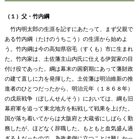
（１）父・竹内綱
竹内明太郎の生涯を記すにあたって、まず父親で
ある竹内綱（たけのうちこう）の生涯から始めよ
う。竹内綱は今の高知県宿毛（すくも）市に生まれ
た。竹内家は、土佐藩主山内氏に仕える伊賀家の目
付け役であった。綱は幕末の困窮期にあって藩財政
の建て直しに力を発揮した。土佐藩は明治維新の推
進者のひとつだったから、明治元年（１８６８年）
の戊辰戦争（ぼしんせんそう）においては、綱も旧
幕府軍を追って東北地方を転戦して戦果を上げた。
国が落ち着いてからは大阪府と大蔵省にしばらく勤
務したが、ほどなく辞職した。もともと血気盛ん過
ぎる人だったので、為政者側に立つことは難しかっ