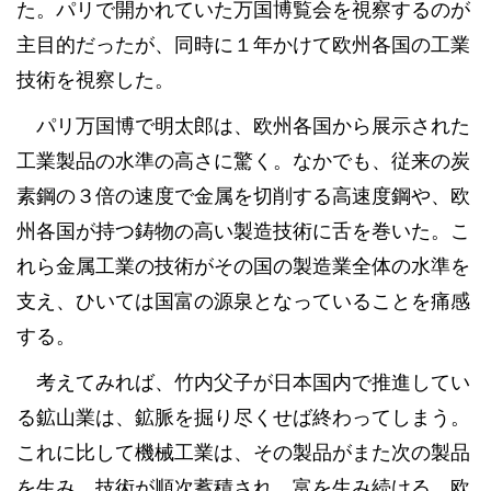
た。パリで開かれていた万国博覧会を視察するのが
主目的だったが、同時に１年かけて欧州各国の工業
技術を視察した。
パリ万国博で明太郎は、欧州各国から展示された
工業製品の水準の高さに驚く。なかでも、従来の炭
素鋼の３倍の速度で金属を切削する高速度鋼や、欧
州各国が持つ鋳物の高い製造技術に舌を巻いた。こ
れら金属工業の技術がその国の製造業全体の水準を
支え、ひいては国富の源泉となっていることを痛感
する。
考えてみれば、竹内父子が日本国内で推進してい
る鉱山業は、鉱脈を掘り尽くせば終わってしまう。
これに比して機械工業は、その製品がまた次の製品
を生み、技術が順次蓄積され、富を生み続ける。欧