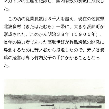
２万トンの生産を記録し、国内有数の炭鉱に成長し
た。
この頃の従業員数は３千人を超え、現在の佐賀県
北波多村（きたはたむら）一帯に、大きな炭鉱町が
形成された。このかん明治３８年（１９０５年）、
長年の協力者であった高取伊好が杵島炭鉱の開発に
専念するために芳ノ谷から撤退したので、芳ノ谷炭
鉱の経営は専ら竹内父子の手にかかることとなっ
た。