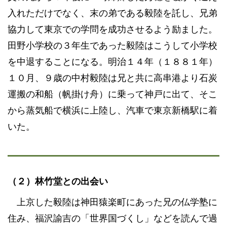
入れただけでなく、末の弟である毅陸を託し、兄弟
協力して東京での学問を成功させるよう励ました。
田野小学校の３年生であった毅陸はこうして小学校
を中退することになる。明治１４年（１８８１年）
１０月、９歳の中村毅陸は兄と共に高串港より石炭
運搬の和船（帆掛け舟）に乗って神戸に出て、そこ
から蒸気船で横浜に上陸し、汽車で東京新橋駅に着
いた。
（２）林竹堂との出会い
上京した毅陸は神田猿楽町にあった兄の仏学塾に
住み、福沢諭吉の「世界国づくし」などを読んで過