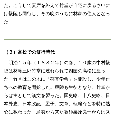
た。こうして宴席を終えて竹堂が自宅に戻るさいに
は毅陸も同行し、その晩のうちに林家の住人となっ
た。
（３）高松での修行時代
明治１５年（１８８２年）の春、１０歳の中村毅
陸は林滝三郎竹堂に連れられて四国の高松に渡っ
た。竹堂はこの地に「葆真学舎」を開設し、少年た
ちへの教育を開始した。毅陸も生徒となり、竹堂か
らは主として漢文を習った。国史略、十八史略、日
本外史、日本政記、孟子、文章、軌範などを特に熱
心に教わった。鳥羽から来た教師栗原亮一からはス