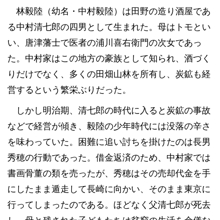
林毅陸（幼名・中村毅陸）は田野の造り酒屋であ
る中村清七郎の四男として生まれた。母はトモとい
い、唐津藩士で医者の浦川喜右衛門の次女であっ
た。中村家はこの地方の豪族として知られ、酒づく
りだけでなく、多くの田畑山林を所有し、炭鉱も経
営するという繁栄ぶりだった。
しかし明治期、清七郎の時代に入ると炭鉱の事故
などで経営が傾き、毅陸の少年時代には没落の辛さ
を味わっていた。困難に追い討ちを掛けたのは長男
秀穂の行動であった。借金返済のため、中村家では
書画骨董の類を売ったが、秀穂はその売却代金を手
にしたまま遁走して長崎に向かい、そのまま東京に
行ってしまったのである。ほどなく父清七郎が死去