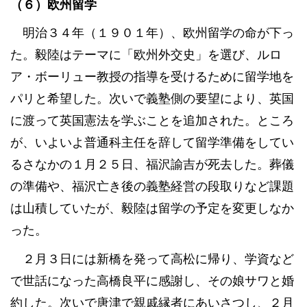
（６）欧州留学
明治３４年（１９０１年）、欧州留学の命が下っ
た。毅陸はテーマに「欧州外交史」を選び、ルロ
ア・ボーリュー教授の指導を受けるために留学地を
パリと希望した。次いで義塾側の要望により、英国
に渡って英国憲法を学ぶことを追加された。ところ
が、いよいよ普通科主任を辞して留学準備をしてい
るさなかの１月２５日、福沢諭吉が死去した。葬儀
の準備や、福沢亡き後の義塾経営の段取りなど課題
は山積していたが、毅陸は留学の予定を変更しなか
った。
２月３日には新橋を発って高松に帰り、学資など
で世話になった高橋良平に感謝し、その娘サワと婚
約した。次いで唐津で親戚縁者にあいさつし、２月