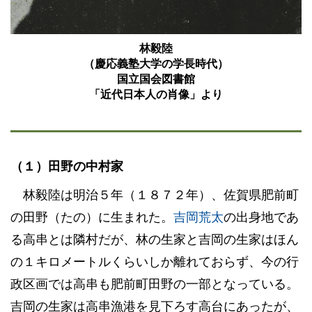
林毅陸
（慶応義塾大学の学長時代）
国立国会図書館
「近代日本人の肖像」より
（１）田野の中村家
林毅陸は明治５年（１８７２年）、佐賀県肥前町
の田野（たの）に生まれた。
吉岡荒太
の出身地であ
る高串とは隣村だが、林の生家と吉岡の生家はほん
の１キロメートルくらいしか離れておらず、今の行
政区画では高串も肥前町田野の一部となっている。
吉岡の生家は高串漁港を見下ろす高台にあったが、