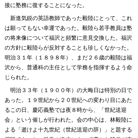
接に塾務に復することになった。
新進気鋭の英語教師であった毅陸にとって、これ
は願ってもない幸運であった。毅陸ら若手教員は塾
の将来像について福沢と頻繁に意見交換した。福沢
の方針に毅陸らが反対することも珍しくなかった。
明治３１年（１８９８年）、まだ２６歳の毅陸は福
沢から、普通科の主任として学務を指揮するよう命
じられた。
明治３３年（１９００年）の大晦日は特別の日で
あった。１９世紀から２０世紀への変わり目にあた
るこの日、慶応義塾では夜８時から、「世紀送迎
会」という催しが行われた。会の中心は、林毅陸に
よる「逝けよ十九世紀（世紀送迎の辞）」と題する