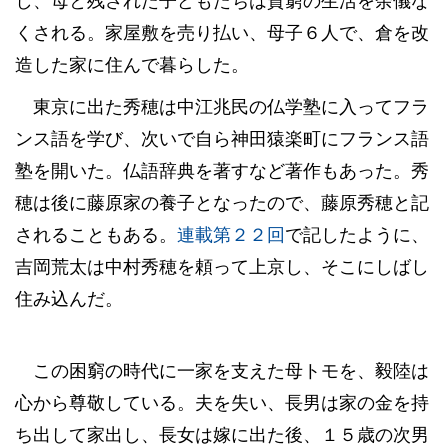
し、母と残された子どもたちは貧窮の生活を余儀な
くされる。家屋敷を売り払い、母子６人で、倉を改
造した家に住んで暮らした。
東京に出た秀穂は中江兆民の仏学塾に入ってフラ
ンス語を学び、次いで自ら神田猿楽町にフランス語
塾を開いた。仏語辞典を著すなど著作もあった。秀
穂は後に藤原家の養子となったので、藤原秀穂と記
されることもある。
連載第２２回
で記したように、
吉岡荒太は中村秀穂を頼って上京し、そこにしばし
住み込んだ。
この困窮の時代に一家を支えた母トモを、毅陸は
心から尊敬している。夫を失い、長男は家の金を持
ち出して家出し、長女は嫁に出た後、１５歳の次男