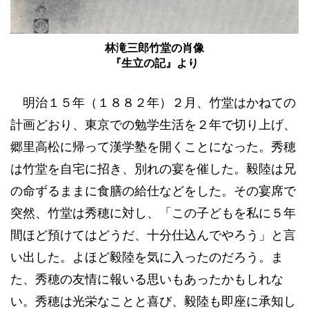
林滝三郎竹堂の肖像
『生立の記』より
明治１５年（１８８２年）２月、竹堂はかねての
計画どおり、東京での勉学生活を２年で切り上げ、
郷里高松に帰って漢学塾を開くことになった。秀穂
は竹堂を自宅に招き、別れの宴を催した。毅陸は兄
の命ずるままに食膳の給仕などをした。その宴席で
突然、竹堂は秀穂に対し、「この子どもを私に５年
間ほど預けてはどうだ、十分仕込んでやろう」と言
い出した。よほど毅陸を気に入ったのだろう。ま
た、秀穂の友情に報いる思いもあったかもしれな
い。秀穂は光栄なことと喜び、毅陸も即座に承知し