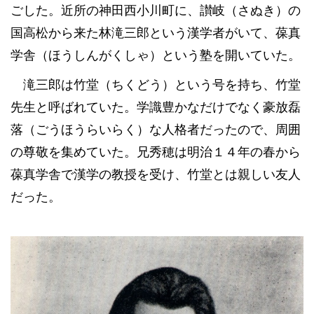
ごした。近所の神田西小川町に、讃岐（さぬき）の
国高松から来た林滝三郎という漢学者がいて、葆真
学舎（ほうしんがくしゃ）という塾を開いていた。
滝三郎は竹堂（ちくどう）という号を持ち、竹堂
先生と呼ばれていた。学識豊かなだけでなく豪放磊
落（ごうほうらいらく）な人格者だったので、周囲
の尊敬を集めていた。兄秀穂は明治１４年の春から
葆真学舎で漢学の教授を受け、竹堂とは親しい友人
だった。