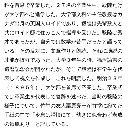
科を首席で卒業した。２７名の卒業生中、毅陸だけ
が大学部へと進学した。大学部文科の主任教授はカ
ナダ出身の英国人ロイドであり、毅陸は先輩数人と
共にロイド邸に住みこんで指導を受けた。毅陸は秀
才であったが、自分では数学が苦手だったと語って
いる。その反対に、文章作りと朗読、それに演説の
才能が抜群であった。大学３年生の時、福沢諭吉の
還暦記念会が開かれたが、そこで毅陸は在学生を代
表して祝文を作成し、これを朗読した。明治２８年
（１８９５年）、大学部を首席で卒業した。卒業式
では卒業生を代表して答辞を述べた。当時の毅陸の
様子について、竹堂の友人栗原亮一が竹堂に宛てた
手紙の中で「令息は謹慎にて、幼きに似合わず老成
の気風あり」と記している。