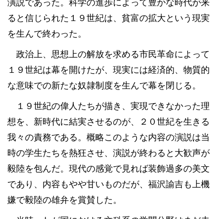
演説であった。科学の進歩によって豊かな時代が来
ると信じられた１９世紀は、貧富の拡大という現実
を生んで終わった。
政治上、思想上の解放を求める市民革命によって
１９世紀は幕を開けたが、現実には経済的、物質的
な意味での新たな奴隷制度を生んで幕を閉じる。
１９世紀の偉人たちが描き、実現できなかった理
想を、新時代に結実させるのが、２０世紀を生きる
我々の責務である。概略このような内容の演説は当
時の学生たちを熱狂させ、演説が終わると大歓声が
毅陸を包んだ。現代の感覚で見れば装飾過多の美文
であり、内容もやや甘いものだが、福沢諭吉も上機
嫌で毅陸の雄弁を賞賛した。