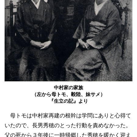
中村家の家族
（左から母トモ、毅陸、妹サメ）
『生立の記』より
母トモは中村家再建の根幹は学問にありと心得て
いたので、長男秀穂のとった行動を責めなかった。
父の死から３年後に一時帰郷した秀穂を暖かく迎え