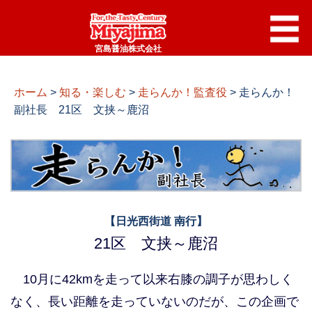
宮島醤油株式会社
ホーム
>
知る・楽しむ
>
走らんか！監査役
>
走らんか！
副社長 21区 文挟～鹿沼
【日光西街道 南行】
21区 文挟～鹿沼
10月に42kmを走って以来右膝の調子が思わしく
なく、長い距離を走っていないのだが、この企画で