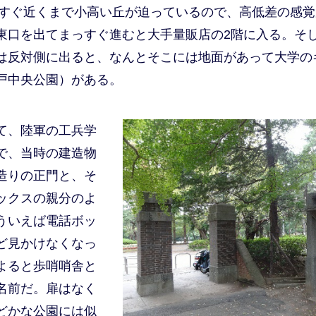
のすぐ近くまで小高い丘が迫っているので、高低差の感
東口を出てまっすぐ進むと大手量販店の2階に入る。そ
は反対側に出ると、なんとそこには地面があって大学の
戸中央公園）がある。
て、陸軍の工兵学
で、当時の建造物
造りの正門と、そ
ックスの親分のよ
ういえば電話ボッ
ど見かけなくなっ
よると歩哨哨舎と
名前だ。扉はなく
どかな公園には似