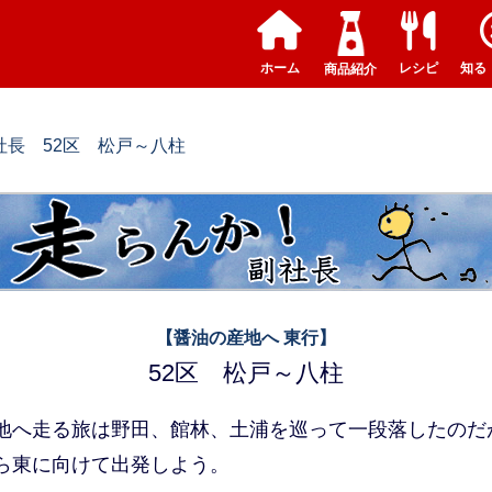
ホーム
レシピ
知る
商品紹介
社長 52区 松戸～八柱
【醤油の産地へ 東行】
52区 松戸～八柱
地へ走る旅は野田、館林、土浦を巡って一段落したのだ
ら東に向けて出発しよう。