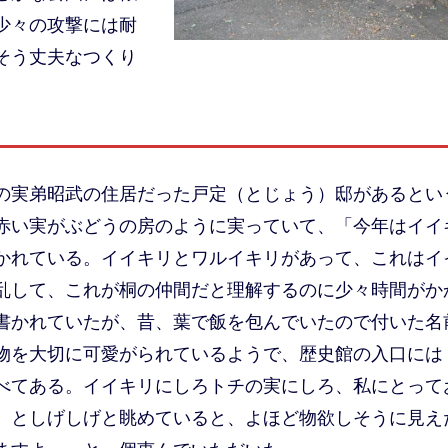
少々の攻撃には耐
そう丈夫なつくり
の実弟昭武の住居だった戸定（とじょう）邸があるとい
赤い実がぶどうの房のように実っていて、「今年はイイ
かれている。イイキリとワルイキリがあって、これはイ
乱して、これが桐の仲間だと理解するのに少々時間がか
書かれていたが、昔、葉で飯を包んでいたので付いた名
物を大切に可愛がられているようで、歴史館の入口には
べてある。イイキリにしろトチの実にしろ、私にとって
、としげしげと眺めていると、よほど物欲しそうに見え