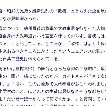
喜・昭武の兄弟を維新動乱の「敗者」ととらえた企画展
かなか興味深かった。
喜について、徳川最後の将軍で大政奉還を行なった人物
喜自身は大政奉還という言葉を使っておらず、書状には
つる）」と記している。ところが、「政権」はより上位
本来あるべきところにかえったというニュアンスの強い
た言葉で歴史は伝えられている。
あるいは政権奉帰）の舞台となった京都の二条城に、最
生の一団と一緒になったのだが、ガイドさんが「さて次
す。」「はい、このお座敷で大政奉還がおこなわれまし
小学生のこと、ほとんどの生徒は興味なさそうな顔をし
生！たいせーほーかんって何ですかぁ。」と質問してく