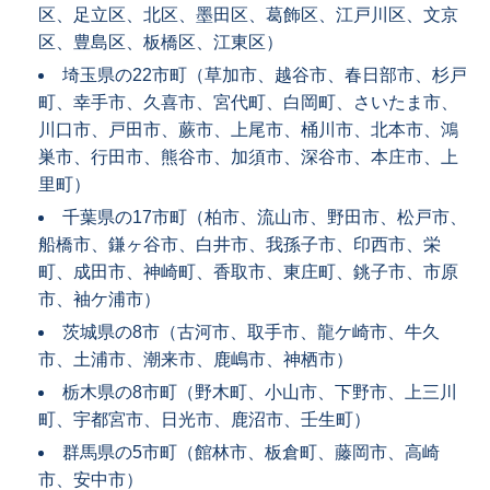
区、足立区、北区、墨田区、葛飾区、江戸川区、文京
区、豊島区、板橋区、江東区）
埼玉県の22市町（草加市、越谷市、春日部市、杉戸
町、幸手市、久喜市、宮代町、白岡町、さいたま市、
川口市、戸田市、蕨市、上尾市、桶川市、北本市、鴻
巣市、行田市、熊谷市、加須市、深谷市、本庄市、上
里町）
千葉県の17市町（柏市、流山市、野田市、松戸市、
船橋市、鎌ヶ谷市、白井市、我孫子市、印西市、栄
町、成田市、神崎町、香取市、東庄町、銚子市、市原
市、袖ケ浦市）
茨城県の8市（古河市、取手市、龍ケ崎市、牛久
市、土浦市、潮来市、鹿嶋市、神栖市）
栃木県の8市町（野木町、小山市、下野市、上三川
町、宇都宮市、日光市、鹿沼市、壬生町）
群馬県の5市町（館林市、板倉町、藤岡市、高崎
市、安中市）