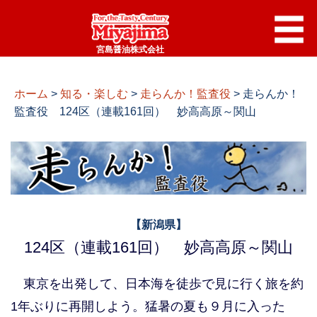
宮島醤油株式会社
ホーム
>
知る・楽しむ
>
走らんか！監査役
>
走らんか！
監査役 124区（連載161回） 妙高高原～関山
【新潟県】
124区（連載161回） 妙高高原～関山
東京を出発して、日本海を徒歩で見に行く旅を約
1年ぶりに再開しよう。猛暑の夏も９月に入った