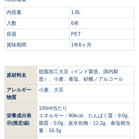
内容量
1.8L
入数
6本
容器
PET
賞味期間
1年6ヶ月
脱脂加工大豆（インド製造、国内製
原材料名
造）、小麦、食塩、砂糖／アルコール
アレルギー
小麦、大豆
物質
100ml当たり
栄養成分表
エネルギー：90kcal、たんぱく質：9.0g、
示(推定値)
脂質：0.0g、炭水化物：12.2g、食塩相当
量：16.3g