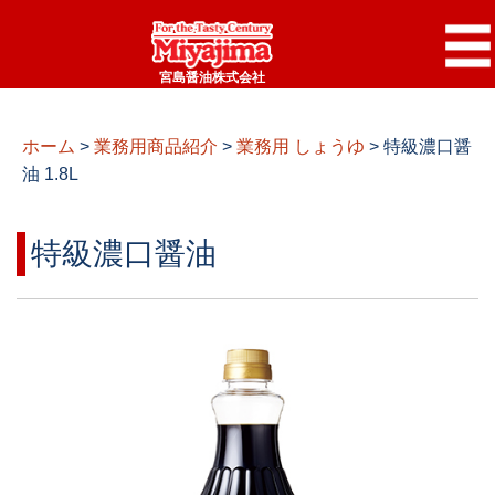
宮島醤油株式会社
ホーム
>
業務用商品紹介
>
業務用 しょうゆ
>
特級濃口醤
油 1.8L
特級濃口醤油