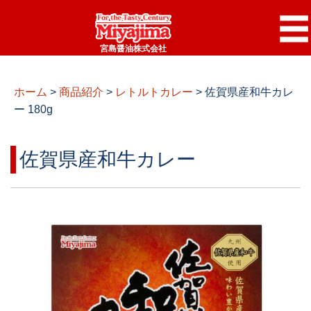
宮島醤油株式会社
ホーム
>
商品紹介
>
レトルトカレー
>
佐賀県産和牛カレ
ー 180g
佐賀県産和牛カレー