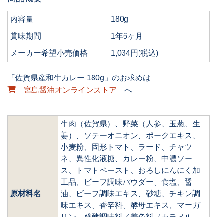
内容量
180g
賞味期間
1年6ヶ月
メーカー希望小売価格
1,034円(税込)
「佐賀県産和牛カレー 180g」のお求めは
宮島醤油オンラインストア
へ
牛肉（佐賀県）、野菜（人参、玉葱、生
姜）、ソテーオニオン、ポークエキス、
小麦粉、固形トマト、ラード、チャツ
ネ、異性化液糖、カレー粉、中濃ソー
ス、トマトペースト、おろしにんにく加
工品、ビーフ調味パウダー、食塩、醤
原材料名
油、ビーフ調味エキス、砂糖、チキン調
味エキス、香辛料、酵母エキス、マーガ
リン、発酵調味料／着色料（カラメル、