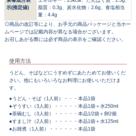
栄養成分表
エネルギー：23kcal、たんぱく質：2.3g、
示(推定値)
脂質：0.3g、炭水化物：2.6g、食塩相当
量：4.4g
◎商品の改訂等により、お手元の商品パッケージと当ホー
ムページでは記載内容が異なる場合がございます。
お召しあがる際には必ず商品の表示をご確認ください。
使用方法
うどん、そばなどにうすめずにあたためてお使いくだ
さい。他にもいろいろなお料理にお使いいただけま
す。
●うどん・そば（1人前）・・・本品1袋
●ぞうすい（3人前）・・・・・本品1袋＋水250ml
●茶碗むし（3人前）・・・・・本品1/2袋＋卵2個
●すまし汁（2人前）・・・・・本品1袋＋水125ml
●お雑煮（1人前）・・・・・・本品1袋