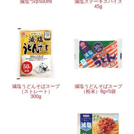
減塩つゆ500ml
減塩ステーキスパイス
45g
減塩うどんそばスープ
減塩うどんそばスープ
（ストレート）
（粉末）8g×5袋
300g