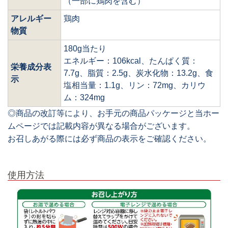
（一部に鶏肉を含む）
アレルギー
鶏肉
物質
180g当たり
エネルギー：106kcal、たんぱく質：
栄養成分表
7.7g、脂質：2.5g、炭水化物：13.2g、食
示
塩相当量：1.1g、リン：72mg、カリウ
ム：324mg
◎商品の改訂等により、お手元の商品パッケージと当ホー
ムページでは記載内容が異なる場合がございます。
お召しあがる際には必ず商品の表示をご確認ください。
使用方法