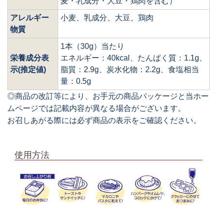
麦・乳成分・大豆・鶏肉を含む）
アレルギー
小麦、乳成分、大豆、鶏肉
物質
1本（30g）当たり
栄養成分表
エネルギー：40kcal、たんぱく質：1.1g、
示(推定値)
脂質：2.9g、炭水化物：2.2g、食塩相当
量：0.5g
◎商品の改訂等により、お手元の商品パッケージと当ホー
ムページでは記載内容が異なる場合がございます。
お召しあがる際には必ず商品の表示をご確認ください。
使用方法