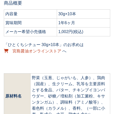
商品概要
内容量
30g×10本
賞味期間
1年6ヶ月
メーカー希望小売価格
1,002円(税込)
「ひとくちシチュー 30g×10本」のお求めは
宮島醤油オンラインストア
へ
野菜（玉葱、じゃがいも、人参）、鶏肉
（国産）、生クリーム、乳等を主要原料
とする食品、バター、チキンブイヨンパ
原材料名
ウダー、砂糖／増粘剤（加工澱粉、キサ
ンタンガム）、調味料（アミノ酸等）、
着色料（カラメル）、香料、（一部に小