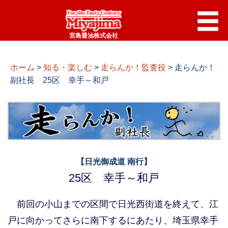
宮島醤油株式会社
ホーム
>
知る・楽しむ
>
走らんか！監査役
>
走らんか！
副社長 25区 幸手～和戸
【日光御成道 南行】
25区 幸手～和戸
前回の小山までの区間で日光西街道を終えて、江
戸に向かってさらに南下するにあたり、埼玉県幸手