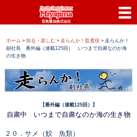
宮島醤油株式会社
ホーム
>
知る・楽しむ
>
走らんか！監査役
>
走らんか！
副社長 番外編（連載125回） いつまで自粛なのか海
の生き物
【番外編（連載125回）】
自粛中 いつまで自粛なのか海の生き物
２０．サメ（鮫 魚類）