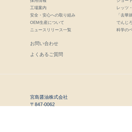
採用情報
ショー
工場案内
レッツ
安全・安心への取り組み
「去華
OEM生産について
でんじ
ニュースリリース一覧
科学の
お問い合わせ
よくあるご質問
宮島醤油株式会社
〒847-0062
佐賀県唐津市船宮町2318番地