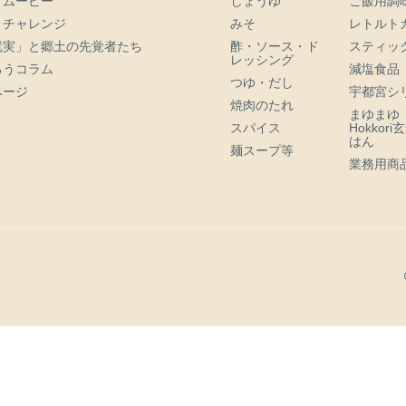
トムービー
しょうゆ
ご飯用調
・チャレンジ
みそ
レトルト
就実」と郷土の先覚者たち
酢・ソース・ド
スティッ
レッシング
ろうコラム
減塩食品
つゆ・だし
ページ
宇都宮シ
焼肉のたれ
まゆまゆ
スパイス
Hokkor
はん
麺スープ等
業務用商