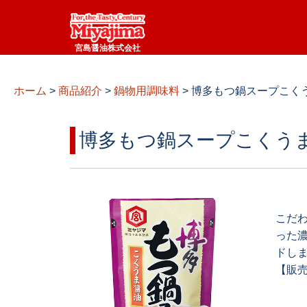
宮島醤油株式会社
ホーム
>
商品紹介
>
鍋物用調味料
>
博多もつ鍋スープこくうま
博多もつ鍋スープこくう
こだ
った
ドし
【販