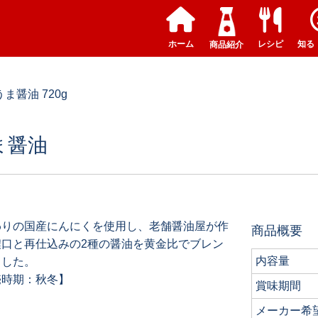
ホーム
レシピ
知る
商品紹介
醤油 720g
ま醤油
わりの国産にんにくを使用し、老舗醤油屋が作
商品概要
濃口と再仕込みの2種の醤油を黄金比でブレン
内容量
ました。
売時期：秋冬】
賞味期間
メーカー希