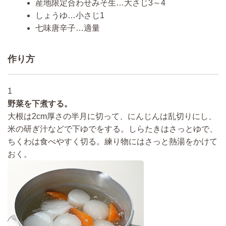
産地限定合わせみそ生…大さじ3～4
しょうゆ…小さじ1
七味唐辛子…適量
作り方
1
野菜を下煮する。
大根は2cm厚さの半月に切って、にんじんは乱切りにし、
米の研ぎ汁などで下ゆでをする。しらたきはさっとゆで、
ちくわは食べやすく切る。練り物にはさっと熱湯をかけて
おく。