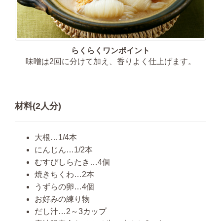
らくらくワンポイント
味噌は2回に分けて加え、香りよく仕上げます。
材料(2人分)
大根…1/4本
にんじん…1/2本
むすびしらたき…4個
焼きちくわ…2本
うずらの卵…4個
お好みの練り物
だし汁…2～3カップ