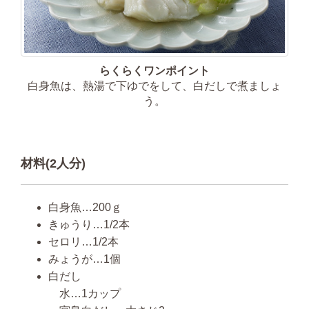
らくらくワンポイント
白身魚は、熱湯で下ゆでをして、白だしで煮ましょ
う。
材料(2人分)
白身魚…200ｇ
きゅうり…1/2本
セロリ…1/2本
みょうが…1個
白だし
水…1カップ