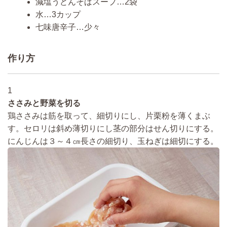
減塩うどんそばスープ…2袋
水…3カップ
七味唐辛子…少々
作り方
1
ささみと野菜を切る
鶏ささみは筋を取って、細切りにし、片栗粉を薄くまぶ
す。セロリは斜め薄切りにし茎の部分はせん切りにする。
にんじんは３～４㎝長さの細切り、玉ねぎは細切にする。