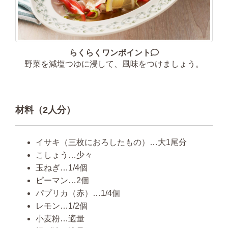
らくらくワンポイント
野菜を減塩つゆに浸して、風味をつけましょう。
材料（2人分）
イサキ（三枚におろしたもの）…大1尾分
こしょう…少々
玉ねぎ…1/4個
ピーマン…2個
パプリカ（赤）…1/4個
レモン…1/2個
小麦粉…適量