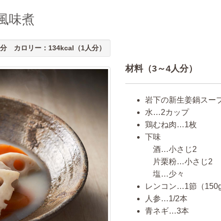
風味煮
分 カロリー：134kcal（1人分）
材料（3～4人分）
岩下の新生姜鍋スー
水…2カップ
鶏むね肉…1枚
下味
酒…小さじ2
片栗粉…小さじ2
塩…少々
レンコン…1節（150
人参…1/2本
青ネギ…3本