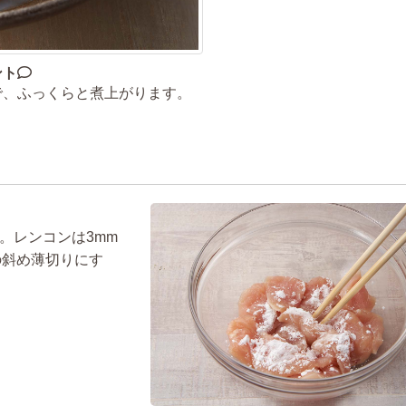
ント
で、ふっくらと煮上がります。
。レンコンは3mm
の斜め薄切りにす