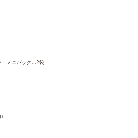
プ ミニパック…2袋
g）