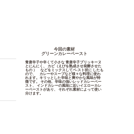
今回の素材
グリーンカレーペースト
青唐辛子や辛くて小さな 青唐辛子プリッキーヌ
とにんにく、 カピ（えびを熟成させ発酵させた
もの ） などをミックスしてペ-スト状に したも
ので、 カレーやスープなど様々な料理に使わ
れます。キリッとした辛味と爽やかな風味が特
徴です。 その他、辛味の強いレッドカレーペー
スト、 インドカレーの風味に近いイエローカレ
ーペーストがあり、 それぞれ素材によって使い
分けます。