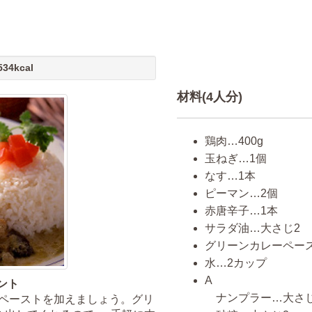
4kcal
材料(4人分)
鶏肉…400g
玉ねぎ…1個
なす…1本
ピーマン…2個
赤唐辛子…1本
サラダ油…大さじ2
グリーンカレーペース
水…2カップ
A
ント
ナンプラー…大さじ
ーペーストを加えましょう。グリ