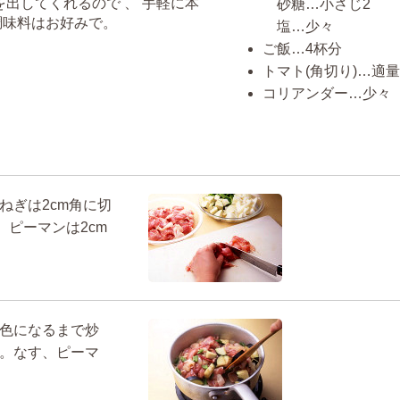
出してくれるので 、 手軽に本
砂糖…小さじ2
調味料はお好みで。
塩…少々
ご飯…4杯分
トマト(角切り)…適量
コリアンダー…少々
ねぎは2cm角に切
、ピーマンは2cm
色になるまで炒
。なす、ピーマ