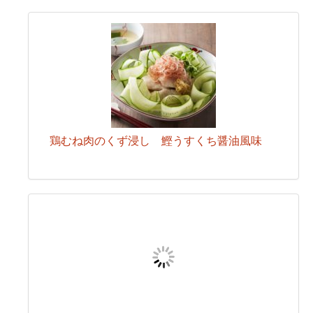
鶏むね肉のくず浸し 鰹うすくち醤油風味