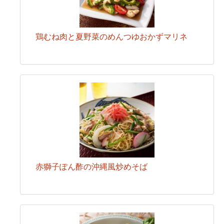
鶏むね肉と夏野菜のめんつゆおかずマリネ
赤獅子ぽん酢の沖縄風炒めそば